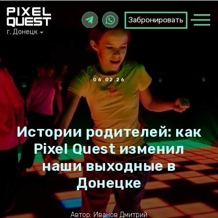
Забронировать
Забронировать
г. Донецк
г. Донецк
06.02.26
Истории родителей: как
Pixel Quest изменил
наши выходные в
Донецке
Автор: Иванов Дмитрий