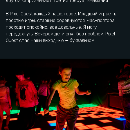
в самом сердце Донецка
другой капризничает, третий требует внимания.
В Pixel Quest каждый нашёл своё. Младший играет в
простые игры, старшие соревнуются. Час-полтора
+7 (949) 446-04-25
Остановка Комсомольський
проходят спокойно, все довольные. Я могу
проспект
передохнуть. Вечером дети спят без проблем. Pixel
Quest спас наши выходные — буквально».
проспект Ильича, 9,
Городская парковка
Донецк
Как добраться
Есть вопрос? Напиши нам: