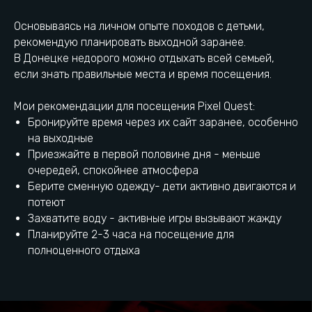
Основываясь на личном опыте походов с детьми,
рекомендую планировать выходной заранее.
В Донецке недорого можно отдыхать всей семьей,
если знать правильные места и время посещения.
Пиксель Квест находится
в самом сердце Донецка
Мои рекомендации для посещения Pixel Quest:
Бронируйте время через их сайт заранее, особенно
на выходные
Приезжайте в первой половине дня - меньше
+7 (949) 446-04-25
Остановка Комсомольський
проспект
очередей, спокойнее атмосфера
Берите сменную одежду- дети активно двигаются и
потеют
проспект Ильича, 9,
Городская парковка
Захватите воду - активные игры вызывают жажду
Донецк
Планируйте 2-3 часа на посещение для
полноценного отдыха
Как добраться
Есть вопрос? Напиши нам: