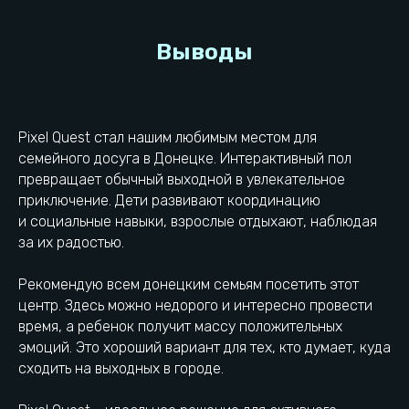
Конфидециальность
Франшиза
Правила посещения
Реквизиты УК
Разработка сайта
Контакты УК
Товарный знак ®
Реквизиты локации
Полезные статьи
Проложить маршрут
Выбрать город
Pixel Quest стал нашим любимым местом для
семейного досуга в Донецке. Интерактивный пол
превращает обычный выходной в увлекательное
приключение. Дети развивают координацию
и социальные навыки, взрослые отдыхают, наблюдая
за их радостью.
ИП Новиков Артем Владимирович
ОГРНИП: 325930100001881
Рекомендую всем донецким семьям посетить этот
ИНН: 610212311681
центр. Здесь можно недорого и интересно провести
© 2023−2026. Pixel Quest. Все права защищены.
время, а ребенок получит массу положительных
Копирование материалов сайта запрещено
эмоций. Это хороший вариант для тех, кто думает, куда
сходить на выходных в городе.